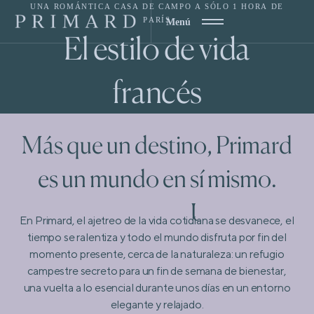
UNA ROMÁNTICA CASA DE CAMPO A SÓLO 1 HORA DE
PARÍS
Menú
El estilo de vida
francés
Más que un destino, Primard
es un mundo en sí mismo.
U
n
r
e
t
i
r
o
.
En Primard, el ajetreo de la vida cotidiana se desvanece, el
tiempo se ralentiza y todo el mundo disfruta por fin del
momento presente, cerca de la naturaleza: un refugio
campestre secreto para un fin de semana de bienestar,
una vuelta a lo esencial durante unos días en un entorno
elegante y relajado.