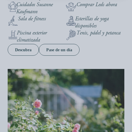
Cuidados Susanne
Comprar Leds ahora
Kaufmann
Sala de fitness
Esterillas de yoga
disponibles
Piscina exterior
Tenis, pádel y petanca
climatizada
Descubra
Pase de un día