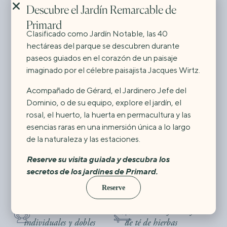
Descubre el Jardín Remarcable de
Spa, deporte y bienestar
Primard
A una hora de París, Domaine de Primard es una
Clasificado como Jardín Notable, las 40
invitación a desconectar y relajarse. La Maison de l’Orée,
hectáreas del parque se descubren durante
su spa de 450 m² le da la bienvenida en un remanso de
paseos guiados en el corazón de un paisaje
serenidad con sauna, baño de vapor y baño japonés.
imaginado por el célebre paisajista Jacques Wirtz.
Disfrute de tratamientos y masajes exclusivos de la
Acompañado de Gérard, el Jardinero Jefe del
marca Susanne Kaufmann. Recargue energías en este
Dominio, o de su equipo, explore el jardín, el
entorno natural protegido.
rosal, el huerto, la huerta en permacultura y las
El recinto de la finca ofrece una amplia gama de
esencias raras en una inmersión única a lo largo
actividades físicas, como una piscina climatizada abierta
de la naturaleza y las estaciones.
de abril a octubre, un gimnasio, una pista de tenis y pádel
y zonas para practicar yoga, pilates o meditación. Para los
Reserve su visita guiada y descubra los
amantes del golf, el campo de Hersant está a 5 minutos
secretos de los jardines de Primard.
de la finca.
Reserve
Sauna
Baño japonés
Salas de tratamiento
Zona de relajación y salón
individuales y dobles
de té de hierbas