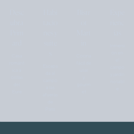
Desc
Habi
Bistr
Expe
ubra
tacio
ot
rienc
Prim
nes y
Mart
ias
ard
suite
in
Inmersi
s
ón en
Casa
Cocina
el
románt
fácil de
Escapa
campo
ica a
usar
da al
y jardín
orillas
y
campo
notabl
del
gourm
a las
e
Eure
et
afueras
de
París