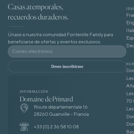
Casas atemporales,
IDI
recuerdos duraderos.
Fra
Eng
Ita
Únase a nuestra comunidad Fontenille Family para
Esp
beneficiarse de ofertas y eventos exclusivos.
De
NUE
Deseo inscribirme
Dom
Les
Alt
INFORMACIÓN
Les
Domaine de Primard
70 
Route départementale 16
Les
28260 Guainville - Francia
Dom
Dom
+33 (0) 2 36 58 10 08
Bas