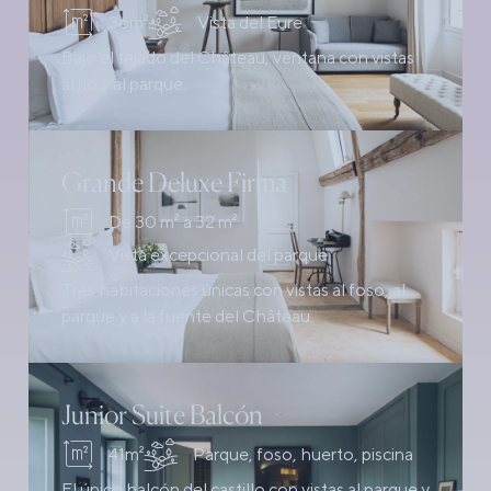
36m²
Vista del Eure
Bajo el tejado del Château, ventana con vistas
al río y al parque.
Grande Deluxe Firma
De 30 m² a 32 m²
Vista excepcional del parque
Tres habitaciones únicas con vistas al foso, al
parque y a la fuente del Château.
Junior Suite Balcón
41m²
Parque, foso, huerto, piscina
El único balcón del castillo con vistas al parque y