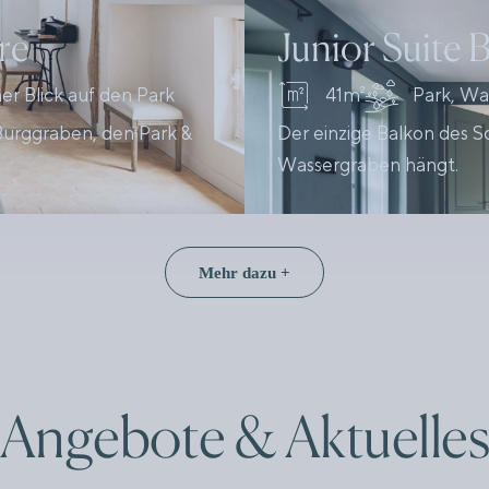
re
Junior Suite 
r Blick auf den Park
41m²
Park, Wa
 Burggraben, den Park &
Der einzige Balkon des 
Wassergraben hängt.
Mehr dazu +
Angebote & Aktuelle