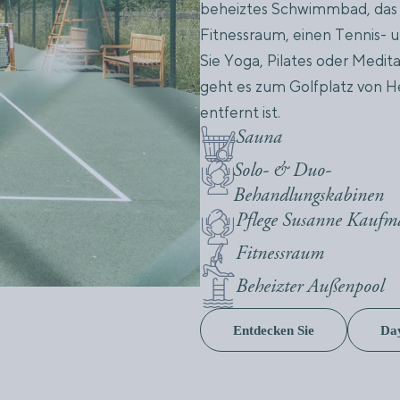
beheiztes Schwimmbad, das vo
Fitnessraum, einen Tennis- 
Sie Yoga, Pilates oder Medit
geht es zum Golfplatz von H
entfernt ist.
Sauna
Solo- & Duo-
Behandlungskabinen
Pflege Susanne Kauf
Fitnessraum
Beheizter Außenpool
Entdecken Sie
Da