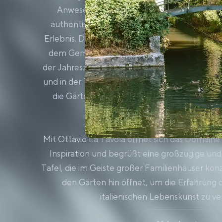
Anwesens. In Primard unterstreicht die Küc
authentische Atmosphäre des Ortes für ein j
Erlebnis. Der Küchenchef bietet hier eine lebe
dem Gemüsegarten des Anwesens verbunden i
der Jahreszeiten und der wechselnden Landsch
und in der Table d'Hôtes entwickelt. Die Geric
die Gärten von Primard kreiert werden, zoll
Produzenten Tribut.
Mit Ottavio La Tavola öffnet sich das Domaine
Inspiration und begrüßt eine großzügige und r
Tafel, die im Geiste großer Familienhäuser konz
den Gärten hin öffnet, um die Erfahrung 
italienischen Lebenskunst zu ve