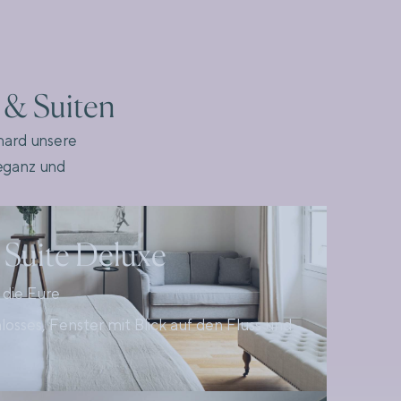
 & Suiten
mard unsere
leganz und
 Suite Deluxe
f die Eure
sses, Fenster mit Blick auf den Fluss und