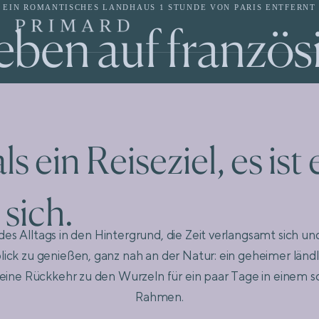
EIN ROMANTISCHES LANDHAUS 1 STUNDE VON PARIS ENTFERNT
ben auf französ
ls ein Reiseziel, es ist
sich.
E
i
n
R
ü
k des Alltags in den Hintergrund, die Zeit verlangsamt sich un
ck zu genießen, ganz nah an der Natur: ein geheimer ländli
ne Rückkehr zu den Wurzeln für ein paar Tage in einem 
Rahmen.