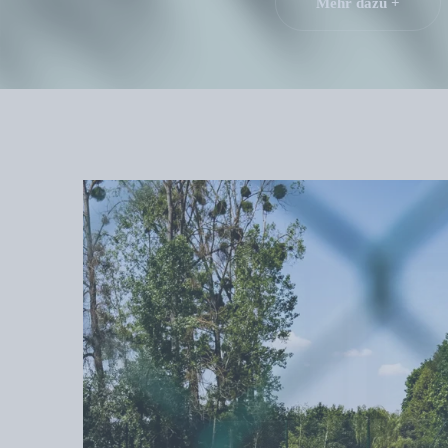
Mehr dazu +
Bistro
Martin
Restaurant
Bistronomique
Entdecken Sie