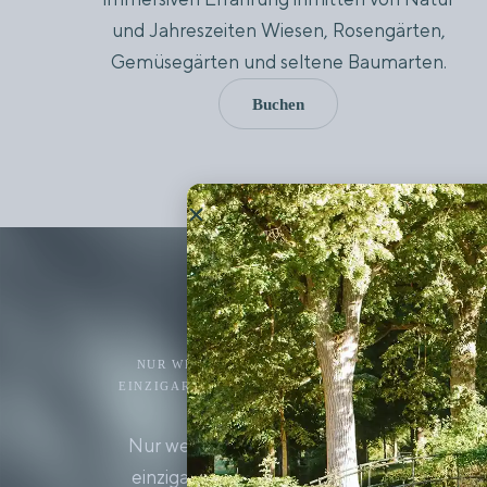
und Jahreszeiten Wiesen, Rosengärten,
Gemüsegärten und seltene Baumarten.
Buchen
Gastronom
NUR WENIGE MINUTEN VON GIVERNY ENTFERNT
EINZIGARTIGEN MOMENT DER GESELLIGKEIT IN
DOMAINE.
Nur wenige Minuten von Giverny entfernt,
einzigartigen Moment der Geselligkeit in 