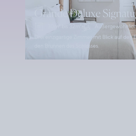
Grande Deluxe Signatu
30m² bis 32m²
Außergewöhnliche
Drei einzigartige Zimmer mit Blick auf den
den Brunnen des Schlosses.