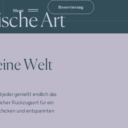
Reservierung
ische Art
Menü
 eine Welt
c
k
z
u
g
.
d jeder genießt endlich das
cher Rückzugsort für ein
schicken und entspannten