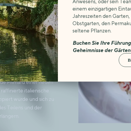
Anwesens, oder sein Tea
he die ländliche und
einem einzigartigen Einta
edes Mal einzigartiges
Jahreszeiten den Garten,
ndige Küche an, die mit
Obstgarten, den Permak
seltene Pflanzen.
st und sich im Laufe
aften im Bistrot Martin
Buchen Sie Ihre Führung
hte, die in Anlehnung an
Geheimnisse der Gärten
en den besten lokalen
B
 de Primard einer neuen
affinierte italienische
ipiert wurde und sich zu
des Teilens und der
rlängern.