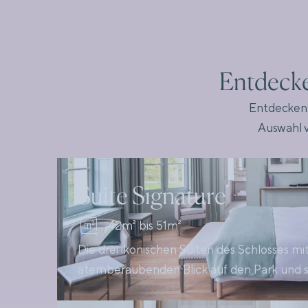
Entdecke
Entdecken 
Auswahl v
Suite Signature
42m² bis 51m²
Die drei ikonischen Suiten des Schlosses m
atemberaubenden Blick auf den Park und s