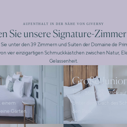
AUFENTHALT IN DER NÄHE VON GIVERNY
n Sie unsere Signature-Zimmer
Sie unter den 39 Zimmern und Suiten der Domaine de Pri
on vier einzigartigen Schmuckkästchen zwischen Natur, E
Gelassenheit.
Große Junior
36m²
Blick au
it einem
Unter dem Dach des Schlo
eine Gärten.
den Park.