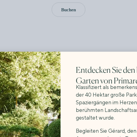
Buchen
Entdecken Sie den
Garten von Primar
ie
Klassifiziert als bemerken
der 40 Hektar große Park
Spaziergängen im Herzen 
, TEILEN SIE EINEN
 DEN RESTAURANTS DER
berühmten Landschaftsar
gestaltet wurde.
 genießen Sie einen
Begleiten Sie Gérard, de
den Restaurants des